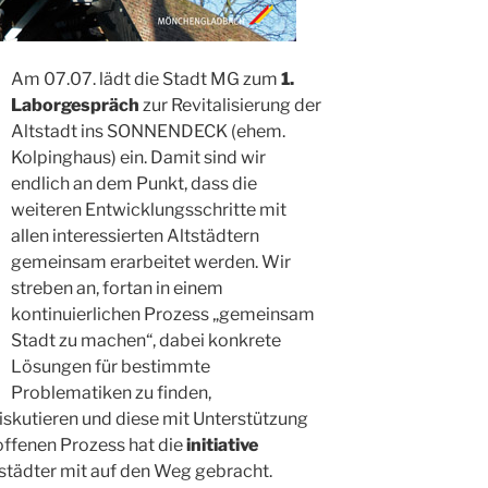
Am 07.07. lädt die Stadt MG zum
1.
Laborgespräch
zur Revitalisierung der
Altstadt ins SONNENDECK (ehem.
Kolpinghaus) ein. Damit sind wir
endlich an dem Punkt, dass die
weiteren Entwicklungsschritte mit
allen interessierten Altstädtern
gemeinsam erarbeitet werden. Wir
streben an, fortan in einem
kontinuierlichen Prozess „gemeinsam
Stadt zu machen“, dabei konkrete
Lösungen für bestimmte
Problematiken zu finden,
skutieren und diese mit Unterstützung
offenen Prozess hat die
initiative
tstädter mit auf den Weg gebracht.