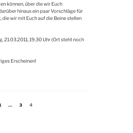
en können, über die wir Euch
darüber hinaus ein paar Vorschläge für
 die wir mit Euch auf die Beine stellen
, 21.03.2011, 19.30 Uhr (Ort steht noch
riges Erscheinen!
ng
Seite
Seite
Seite
1
…
3
4