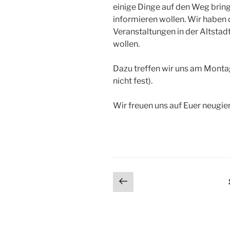
einige Dinge auf den Weg bring
informieren wollen. Wir haben 
Veranstaltungen in der Altstadt,
wollen.
Dazu treffen wir uns am Montag
nicht fest).
Wir freuen uns auf Euer neugie
Seitennummerieru
Vorherige
Seite
der
Beiträge