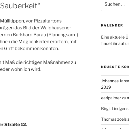
Suchen
„Sauberkeit“
nach:
 Müllkippen, vor Pizzakartons
KALENDER
 prägen das Bild der Waldhausener
werden Burkhard Burau (Planungsamt)
Eine aktuelle 
nen die Möglichkeiten erörtern, mit
findet ihr auf 
en Griff bekommen könnten.
, mit Maß die richtigen Maßnahmen zu
NEUESTE KO
ieder wohnlich wird.
Johannes Jans
2019
earlpalmer
zu
Birgit Lindgens
Thomas zoels
 Straße 12.