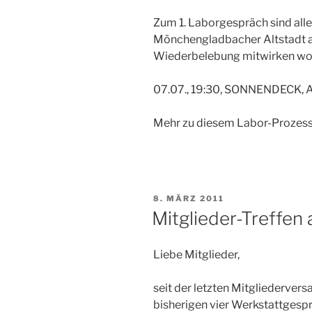
Zum 1. Laborgespräch sind alle
Mönchengladbacher Altstadt am
Wiederbelebung mitwirken wol
07.07., 19:30, SONNENDECK, 
Mehr zu diesem Labor-Prozess
VERÖFFENTLICHT
8. MÄRZ 2011
AM
Mitglieder-Treffen
Liebe Mitglieder,
seit der letzten Mitgliederve
bisherigen vier Werkstattgesp