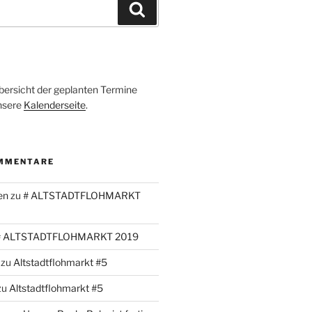
Suchen
Übersicht der geplanten Termine
unsere
Kalenderseite
.
MMENTARE
en
zu
# ALTSTADTFLOHMARKT
# ALTSTADTFLOHMARKT 2019
zu
Altstadtflohmarkt #5
zu
Altstadtflohmarkt #5