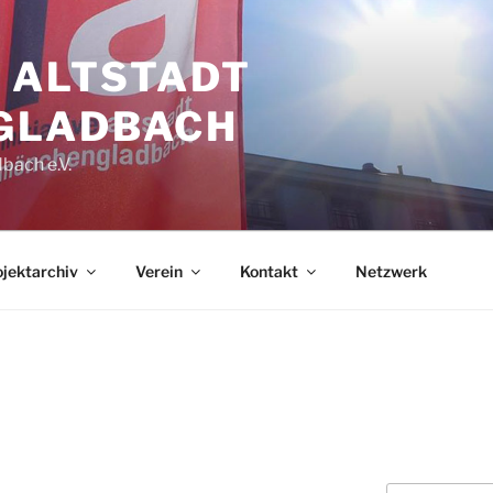
E ALTSTADT
GLADBACH
bach e.V.
jektarchiv
Verein
Kontakt
Netzwerk