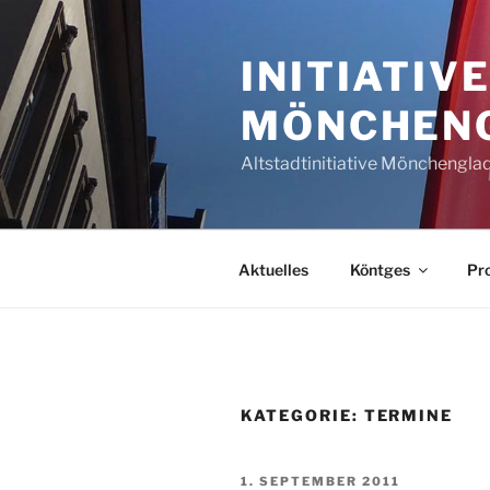
Zum
Inhalt
INITIATIV
springen
MÖNCHEN
Altstadtinitiative Mönchenglad
Aktuelles
Köntges
Pro
KATEGORIE:
TERMINE
VERÖFFENTLICHT
1. SEPTEMBER 2011