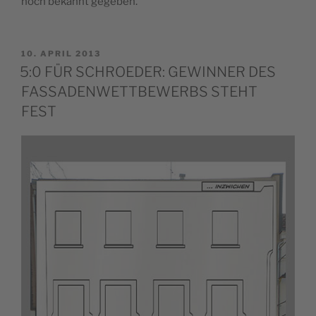
noch bekannt gegeben.
VERÖFFENTLICHT
10. APRIL 2013
AM
5:0 FÜR SCHROEDER: GEWINNER DES
FASSADENWETTBEWERBS STEHT
FEST