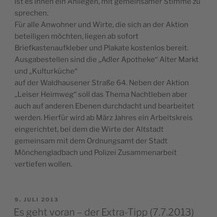
ist es ihnen ein Anliegen, mit gemeinsamer Stimme zu
sprechen.
Für alle Anwohner und Wirte, die sich an der Aktion
beteiligen möchten, liegen ab sofort
Briefkastenaufkleber und Plakate kostenlos bereit.
Ausgabestellen sind die „Adler Apotheke“ Alter Markt
und „Kulturküche“
auf der Waldhausener Straße 64. Neben der Aktion
„Leiser Heimweg“ soll das Thema Nachtleben aber
auch auf anderen Ebenen durchdacht und bearbeitet
werden. Hierfür wird ab März Jahres ein Arbeitskreis
eingerichtet, bei dem die Wirte der Altstadt
gemeinsam mit dem Ordnungsamt der Stadt
Mönchengladbach und Polizei Zusammenarbeit
vertiefen wollen.
VERÖFFENTLICHT
9. JULI 2013
AM
Es geht voran – der Extra-Tipp (7.7.2013)