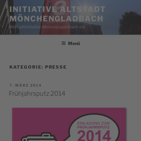
Zum
INITIATIVE ALTSTADT
Inhalt
MÖNCHENGLADBACH
springen
Altstadtinitiative Mönchengladbach e.V.
Menü
KATEGORIE:
PRESSE
VERÖFFENTLICHT
7. MÄRZ 2014
AM
Frühjahrsputz 2014