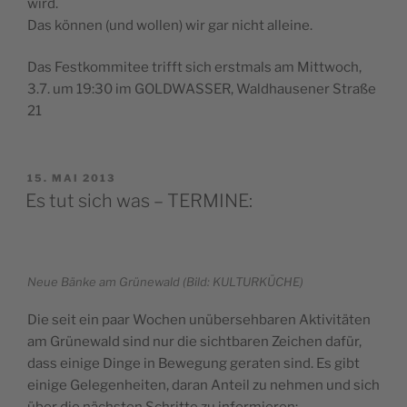
wird.
Das können (und wollen) wir gar nicht alleine.
Das Festkommitee trifft sich erstmals am Mittwoch,
3.7. um 19:30 im GOLDWASSER, Waldhausener Straße
21
VERÖFFENTLICHT
15. MAI 2013
AM
Es tut sich was – TERMINE:
Neue Bänke am Grünewald (Bild: KULTURKÜCHE)
Die seit ein paar Wochen unübersehbaren Aktivitäten
am Grünewald sind nur die sichtbaren Zeichen dafür,
dass einige Dinge in Bewegung geraten sind. Es gibt
einige Gelegenheiten, daran Anteil zu nehmen und sich