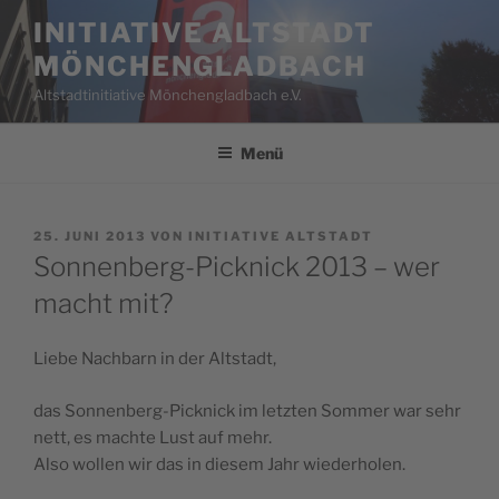
Zum
INITIATIVE ALTSTADT
Inhalt
MÖNCHENGLADBACH
springen
Altstadtinitiative Mönchengladbach e.V.
Menü
VERÖFFENTLICHT
25. JUNI 2013
VON
INITIATIVE ALTSTADT
AM
Sonnenberg-Picknick 2013 – wer
macht mit?
Liebe Nachbarn in der Altstadt,
das Sonnenberg-Picknick im letzten Sommer war sehr
nett, es machte Lust auf mehr.
Also wollen wir das in diesem Jahr wiederholen.