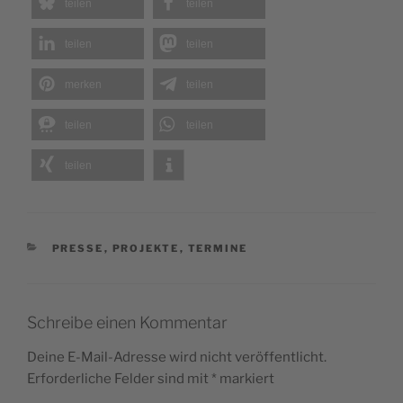
teilen
teilen
teilen
teilen
merken
teilen
teilen
teilen
teilen
KATEGORIEN
PRESSE
,
PROJEKTE
,
TERMINE
Schreibe einen Kommentar
Deine E-Mail-Adresse wird nicht veröffentlicht.
Erforderliche Felder sind mit
*
markiert