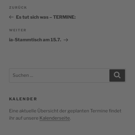
Beitragsnavigation
Vorheriger
ZURÜCK
Beitrag
Es tut sich was – TERMINE:
Nächster
WEITER
Beitrag
ia-Stammtisch am 15.7.
Suchen
Suche
nach:
KALENDER
Eine aktuelle Übersicht der geplanten Termine findet
ihr auf unsere
Kalenderseite
.