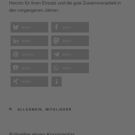
Herzen für ihren Einsatz und die gute Zusammenarbeit in
den vergangenen Jahren.
teilen
teilen
teilen
teilen
merken
teilen
teilen
teilen
teilen
KATEGORIEN
ALLGEMEIN
,
MITGLIEDER
Schreibe einen Kommentar