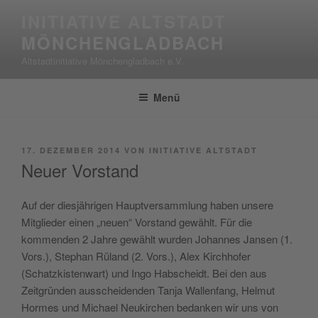
Zum
INITIATIVE ALTSTADT
Inhalt
MÖNCHENGLADBACH
springen
Altstadtinitiative Mönchengladbach e.V.
Menü
VERÖFFENTLICHT
17. DEZEMBER 2014
VON
INITIATIVE ALTSTADT
AM
Neuer Vorstand
Auf der diesjährigen Hauptversammlung haben unsere
Mitglieder einen „neuen“ Vorstand gewählt. Für die
kommenden 2 Jahre gewählt wurden Johannes Jansen (1.
Vors.), Stephan Rüland (2. Vors.), Alex Kirchhofer
(Schatzkistenwart) und Ingo Habscheidt. Bei den aus
Zeitgründen ausscheidenden Tanja Wallenfang, Helmut
Hormes und Michael Neukirchen bedanken wir uns von