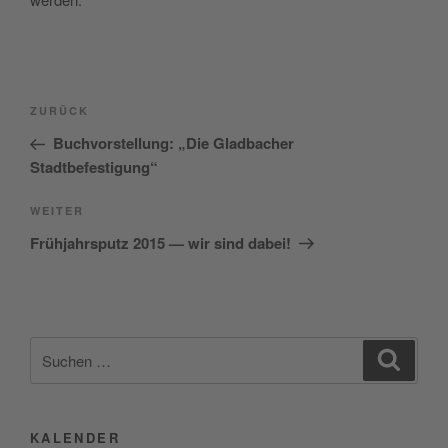
Beitragsnavigation
Vorheriger
ZURÜCK
Beitrag
Buchvorstellung: „Die Gladbacher
Stadtbefestigung“
Nächster
WEITER
Beitrag
Frühjahrsputz 2015 — wir sind dabei!
Suchen
Suche
nach:
KALENDER