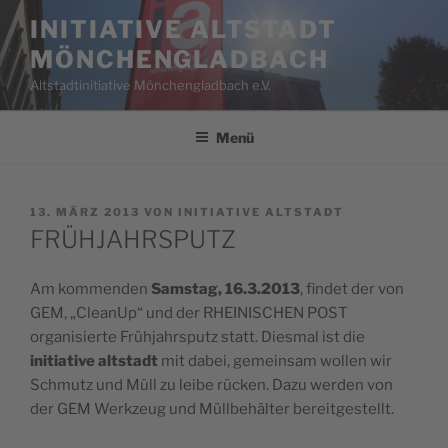
Zum
INITIATIVE ALTSTADT
Inhalt
MÖNCHENGLADBACH
springen
Altstadtinitiative Mönchengladbach e.V.
Menü
VERÖFFENTLICHT
13. MÄRZ 2013
VON
INITIATIVE ALTSTADT
AM
FRÜHJAHRSPUTZ
Am kommenden
Samstag, 16.3.2013
, findet der von
GEM, „CleanUp“ und der RHEINISCHEN POST
organisierte Frühjahrsputz statt. Diesmal ist die
initiative altstadt
mit dabei, gemeinsam wollen wir
Schmutz und Müll zu leibe rücken. Dazu werden von
der GEM Werkzeug und Müllbehälter bereitgestellt.