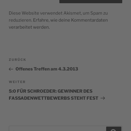
Diese Website verwendet Akismet, um Spam zu
reduzieren.
Erfahre, wie deine Kommentardaten
verarbeitet werden.
Beitragsnavigation
Vorheriger
ZURÜCK
Beitrag
Offenes Treffen am 4.3.2013
Nächster
WEITER
Beitrag
5:0 FÜR SCHROEDER: GEWINNER DES
FASSADENWETTBEWERBS STEHT FEST
Suchen
Suche