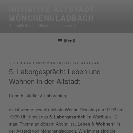
Zum
INITIATIVE ALTSTADT
Inhalt
MÖNCHENGLADBACH
springen
Altstadtinitiative Mönchengladbach e.V.
Menü
VERÖFFENTLICHT
1. FEBRUAR 2012
VON
INITIATIVE ALTSTADT
AM
5. Laborgespräch: Leben und
Wohnen in der Altstadt
Liebe Altstädter & Laboranten,
es ist wieder soweit nächste Woche Dienstag am 07.02 um
19:30 Uhr findet das
5. Laborgespräch
im Waldhaus 12
statt. Thema an diesem Abend ist
„Leben & Wohnen“
in
der Altstadt von Mönchengladbach. Wie immer sind die