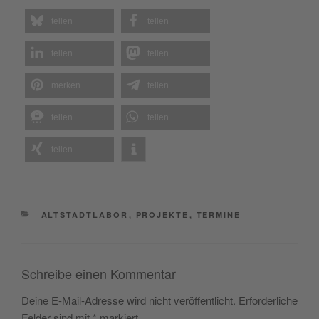
teilen
teilen
teilen
teilen
merken
teilen
teilen
teilen
teilen
KATEGORIEN
ALTSTADTLABOR
,
PROJEKTE
,
TERMINE
Schreibe einen Kommentar
Deine E-Mail-Adresse wird nicht veröffentlicht.
Erforderliche
Felder sind mit
*
markiert