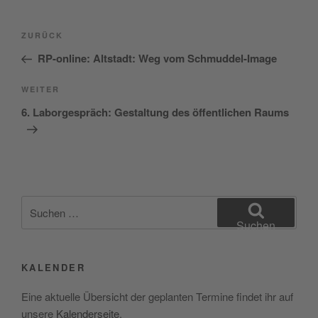
Beitragsnavigation
Vorheriger
ZURÜCK
Beitrag
RP-online: Altstadt: Weg vom Schmuddel-Image
Nächster
WEITER
Beitrag
6. Laborgespräch: Gestaltung des öffentlichen Raums
Suchen
nach:
Suchen
KALENDER
Eine aktuelle Übersicht der geplanten Termine findet ihr auf
unsere
Kalenderseite
.