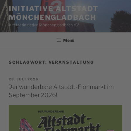
Zum
INITIATIVE ALTSTADT
Inhalt
MÖNCHENGLADBACH
springen
Altstadtinitiative Mönchengladbach e.V.
Menü
SCHLAGWORT:
VERANSTALTUNG
VERÖFFENTLICHT
28. JULI 2026
AM
Der wunderbare Altstadt-Flohmarkt im
September 2026!