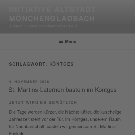
Zum
INITIATIVE ALTSTADT
Inhalt
MÖNCHENGLADBACH
springen
Altstadtinitiative Mönchengladbach e.V.
Menü
SCHLAGWORT:
KÖNTGES
VERÖFFENTLICHT
4. NOVEMBER 2018
AM
St. Martins-Laternen basteln im Köntges
JETZT WIRD ES GEMÜTLICH
Die Tage werden kürzer, die Nächte kälter, die kuschelige
Jahreszeit steht vor der Tür. Im Köntges, unserem Raum
für Nachbarschaft, basteln wir gemeinsam St. Martins-
Fackeln.