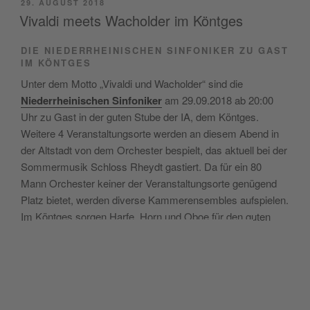
VERÖFFENTLICHT
29. AUGUST 2018
AM
Vivaldi meets Wacholder im Köntges
DIE NIEDERRHEINISCHEN SINFONIKER ZU GAST
IM KÖNTGES
Unter dem Motto „Vivaldi und Wacholder“ sind die
Niederrheinischen Sinfoniker
am 29.09.2018 ab 20:00
Uhr zu Gast in der guten Stube der IA, dem Köntges.
Weitere 4 Veranstaltungsorte werden an diesem Abend in
der Altstadt von dem Orchester bespielt, das aktuell bei der
Sommermusik Schloss Rheydt gastiert. Da für ein 80
Mann Orchester keiner der Veranstaltungsorte genügend
Platz bietet, werden diverse Kammerensembles aufspielen.
Im Köntges sorgen Harfe, Horn und Oboe für den guten