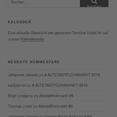
nach:
Suchen
KALENDER
Eine aktuelle Übersicht der geplanten Termine findet ihr auf
unsere
Kalenderseite
.
NEUESTE KOMMENTARE
Johannes Jansen
zu
# ALTSTADTFLOHMARKT 2019
earlpalmer
zu
# ALTSTADTFLOHMARKT 2019
Birgit Lindgens
zu
Altstadtflohmarkt #5
Thomas zoels
zu
Altstadtflohmarkt #5
Johannes Jansen
zu
Unsere Boule-Bahn ist fertig