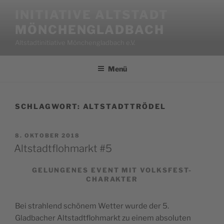
Zum
INITIATIVE ALTSTADT
Inhalt
MÖNCHENGLADBACH
springen
Altstadtinitiative Mönchengladbach e.V.
Menü
SCHLAGWORT:
ALTSTADTTRÖDEL
VERÖFFENTLICHT
8. OKTOBER 2018
AM
Altstadtflohmarkt #5
GELUNGENES EVENT MIT VOLKSFEST-
CHARAKTER
Bei strahlend schönem Wetter wurde der 5.
Gladbacher Altstadtflohmarkt zu einem absoluten